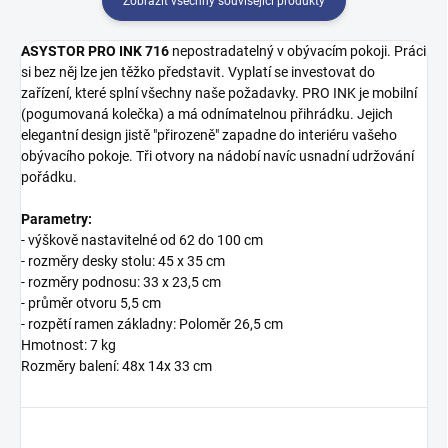
Zobrazit všechny související produkty
ASYSTOR PRO INK 716
nepostradatelný v obývacím pokoji. Práci
si bez něj lze jen těžko představit. Vyplatí se investovat do
zařízení, které splní všechny naše požadavky. PRO INK je mobilní
(pogumovaná kolečka) a má odnímatelnou přihrádku. Jejich
elegantní design jistě "přirozeně" zapadne do interiéru vašeho
obývacího pokoje. Tři otvory na nádobí navíc usnadní udržování
pořádku.
Parametry:
- výškově nastavitelné od 62 do 100 cm
- rozměry desky stolu: 45 x 35 cm
- rozměry podnosu: 33 x 23,5 cm
- průměr otvoru 5,5 cm
- rozpětí ramen základny: Poloměr 26,5 cm
Hmotnost: 7 kg
Rozměry balení: 48x 14x 33 cm