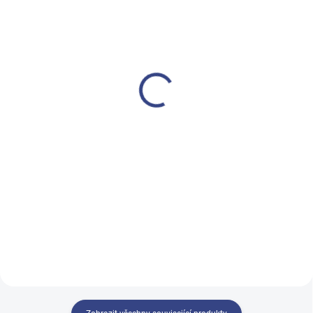
SKLADEM
SKLADEM
(2 KS)
(3 KS)
Kosmetické křeslo
Kosmetické křeslo
[WKE036.4.A66] SIMUS
elektrické LUX WK-E015
CLAVI 4 motorové
36 900 Kč
26 500 Kč
30 496 Kč bez DPH
21 901 Kč bez DPH
Do košíku
Do košíku
Luxusní kosmetické křeslo s velmi
stabilní konstrukcí.
Kosmetické křeslo 4 motorové
elektrické. Plné elektrické
nastavení (výšky, nohou , zad i
sklon sedáku). Područky s
možností rychého odstranění.
Potah z ekokůže.