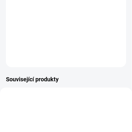
−
+
Přidat do košíku
ASYSTOR PRO INK 716
nepostradatelný v obývacím pokoji. Práci
si bez něj lze jen těžko představit. Vyplatí se investovat do zařízení,
které splní všechny naše požadavky.
DETAILNÍ INFORMACE
ZEPTAT SE
Související produkty