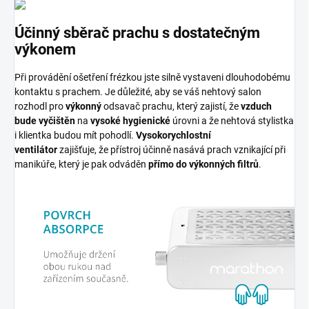
Účinný sběrač prachu s dostatečným
výkonem
Při provádění ošetření frézkou jste silně vystaveni dlouhodobému
kontaktu s prachem. Je důležité, aby se váš nehtový salon
rozhodl pro
výkonný
odsavač prachu, který zajistí, že
vzduch
bude vyčištěn
na
vysoké hygienické
úrovni a že nehtová stylistka
i klientka budou mít pohodlí.
Vysokorychlostní
ventilátor
zajišťuje, že přístroj účinně nasává prach vznikající při
manikúře, který je pak odváděn
přímo do výkonných filtrů
.