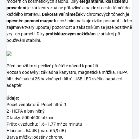
moderních kosmetických salonů. Díky
elegantnímu klasickému
provedení
je zařízení vizuálně přitažlivé a najde si cestu téměř do
každého interiéru.
Dekorativní rámeček
v chromových tónech
je
upevněn pomocí magnetu
, což minimalizuje riziko posunutí. Jeho
zajímavé tvary upoutají pozornost a zákazníkům se jistě pozitivně
vryjí do paměti. Díky
protiskluzovým nožičkám
je přístroj při
používání stabilní.
Před použitím si pečlivě přečtěte návod k použití.
Rozsah dodávky
:
základna kanystru, magnetická mřížka, HEPA
filtr, dvě balení 25 bavlněných filtrů, USB LED světlo, napájecí
adaptér.
Údaje:
Počet ventilátorů: Počet filtrů: 1
2 - HEPA a bavlněný
Otáčky: 500-4600 ot/min
Průtok vzduchu: 1,6–1,77 m³ za minutu
Hlučnost: 64 dB (max. 65,9 dB)
Barva mřížky: odstíny chromu