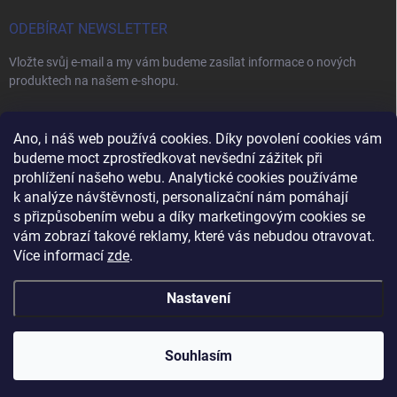
ODEBÍRAT NEWSLETTER
Vložte svůj e-mail a my vám budeme zasílat informace o nových
produktech na našem e-shopu.
E-MAIL
Ano, i náš web používá cookies. Díky povolení cookies vám
budeme moct zprostředkovat nevšední zážitek při
prohlížení našeho webu. Analytické cookies používáme
k analýze návštěvnosti, personalizační nám pomáhají
s přizpůsobením webu a díky marketingovým cookies se
Vložením e-mailu souhlasíte s
podmínkami ochrany osobních údajů
vám zobrazí takové reklamy, které vás nebudou otravovat.
Přihlásit se
Více informací
zde
.
Nastavení
Copyright 2026
Vybavení pro salóny
. Všechna práva vyhrazena.
Upravit
nastavení cookies
Souhlasím
Vytvořil Shoptet