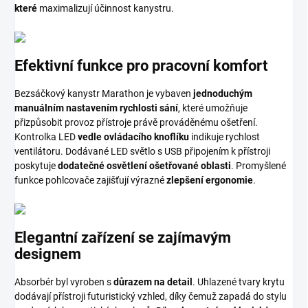
které
maximalizují účinnost kanystru.
Efektivní funkce pro pracovní komfort
Bezsáčkový kanystr Marathon je vybaven
jednoduchým
manuálním nastavením rychlosti sání
, které umožňuje
přizpůsobit provoz přístroje právě prováděnému ošetření.
Kontrolka LED
vedle ovládacího knoflíku
indikuje rychlost
ventilátoru. Dodávané LED světlo s USB připojením k přístroji
poskytuje
dodatečné osvětlení ošetřované oblasti
. Promyšlené
funkce pohlcovače zajišťují výrazné
zlepšení ergonomie
.
Elegantní zařízení se zajímavým
designem
Absorbér byl vyroben s
důrazem na detail
. Uhlazené tvary krytu
dodávají přístroji futuristický vzhled, díky čemuž zapadá do stylu