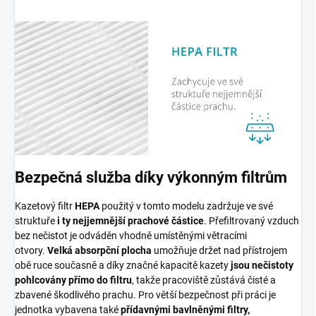
Bezpečná služba díky výkonným filtrům
Kazetový filtr
HEPA
použitý v tomto modelu zadržuje ve své
struktuře
i ty nejjemnější prachové částice
. Přefiltrovaný vzduch
bez nečistot je odváděn vhodně umístěnými větracími
otvory.
Velká absorpční plocha
umožňuje držet nad přístrojem
obě ruce současně a díky značné kapacitě kazety
jsou nečistoty
pohlcovány přímo do filtru
, takže pracoviště zůstává čisté a
zbavené škodlivého prachu. Pro větší bezpečnost při práci je
jednotka vybavena také
přídavnými bavlněnými filtry,