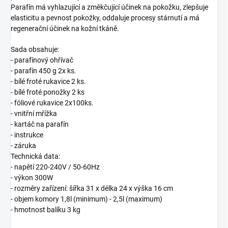
Parafín má vyhlazující a změkčující účinek na pokožku, zlepšuje
elasticitu a pevnost pokožky, oddaluje procesy stárnutí a má
regenerační účinek na kožní tkáně.
Sada obsahuje:
- parafínový ohřívač
- parafín 450 g 2x ks.
- bílé froté rukavice 2 ks.
- bílé froté ponožky 2 ks
- fóliové rukavice 2x100ks.
- vnitřní mřížka
- kartáč na parafín
- instrukce
- záruka
Technická data:
- napětí 220-240V / 50-60Hz
- výkon 300W
- rozměry zařízení: šířka 31 x délka 24 x výška 16 cm
- objem komory 1,8l (minimum) - 2,5l (maximum)
- hmotnost balíku 3 kg