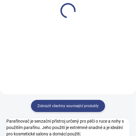
hydraulické
20 600 Kč
28 100 Kč
17 025 Kč bez DPH
23 223 Kč bez DPH
Detail
Detail
JSR je dvoudílný model
stacionárního rehabilitačního
JSR je dvoudílný model
stolu.
stacionárního rehabilitačního
stolu.
Zobrazit všechny související produkty
Parafínovač je senzační přístroj určený pro péči o ruce a nohy s
použitím parafínu. Jeho použití je extrémně snadné a je ideální
pro kosmetické salony a domácí použití.