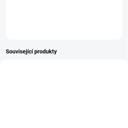
Sada pro
parafinové zábaly
DETAILNÍ INFORMACE
ZEPTAT SE
Související produkty
NA OBJEDNÁVKU
NA OBJEDNÁVKU
Rehabilitační masážní
Rehabilitační masážní
lehátko JSR H
lehátko JSR manuální