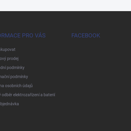
ORMACE PRO VÁS
FACEBOOK
akupovat
ový prodej
dní podmínky
mační podmínky
na osobních údajů
 odběr elektrozařízení a baterií
objednávka