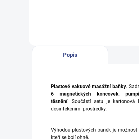
model stacionárního
při 
rehabilitačního stolu
ome
stůl
cvič
Bob
Popis
Plastové vakuové masážní baňky
. Sad
6 magnetických koncovek
,
pump
těsnění
. Součástí setu je kartonová 
desinfekčními prostředky.
Výhodou plastových baněk je možnost ap
kteří se bojí ohně.