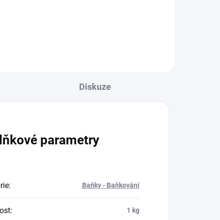
třídílný model stacionárního
rehabilitačního stolu s
nastavitelnou polohou křesla.
Nová řada stacionárních stolů
pro rehabilitaci má štíhlý a...
Diskuze
lňkové parametry
rie
:
Baňky - Baňkování
ost
:
1 kg