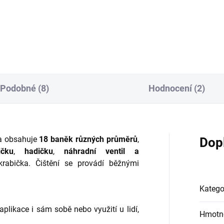
rehabilitaci dětí a pacientů s
stacionárního rehabilitačního
zenou pohyblivostí. Tento
stolu.
 je perfektním řešením pro
ení a stimulaci Vojtovou a
athovou...
Podobné (8)
Hodnocení (2)
a obsahuje
18 baněk různých průměrů
,
Dop
ičku
,
hadičku
,
náhradní ventil a
krabička. Čištění se provádí běžnými
Katego
likace i sám sobě nebo využití u lidí,
Hmotn