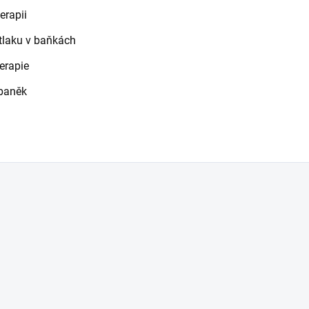
erapii
tlaku v baňkách
erapie
baněk