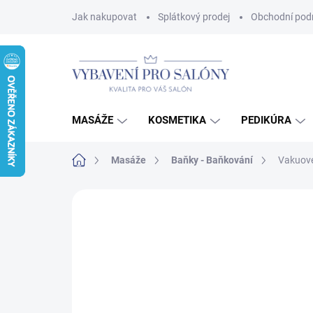
Přejít
Jak nakupovat
Splátkový prodej
Obchodní pod
na
obsah
MASÁŽE
KOSMETIKA
PEDIKÚRA
Domů
Masáže
Baňky - Baňkování
Vakuové
2 hodnocení
Podrobnosti hodnocení