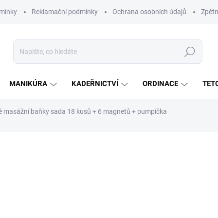
mínky
Reklamační podmínky
Ochrana osobních údajů
Zpětn
Hledat
MANIKÚRA
KADEŘNICTVÍ
ORDINACE
TET
 masážní baňky sada 18 kusů + 6 magnetů + pumpička
280 Kč
231 Kč bez DPH
Měrná
SKLADEM
(>5 KS)
cena: