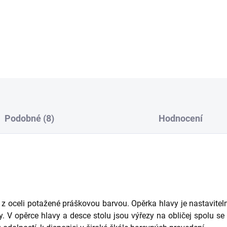
Konstrukce
lehátka DONNA
Opěrka hlavy je nastaviteln
DETAILNÍ INFORMACE
Podobné (8)
Hodnocení
 z oceli potažené práškovou barvou. Opěrka hlavy je nastavit
y. V opěrce hlavy a desce stolu jsou výřezy na obličej spolu s