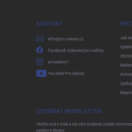
Z
á
p
a
KONTAKT
INF
t
í
Jak n
info
@
pro-salony.cz
Splátk
Facebook Vybavení pro salóny
Obcho
prosalony1
Rekla
YouTube Pro Salony
Ochra
Zpětný
Moje 
ODEBÍRAT NEWSLETTER
Vložte svůj e-mail a my vám budeme zasílat informa
našem e-shopu.