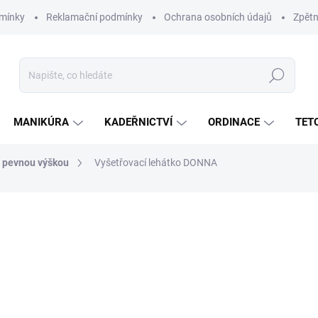
mínky
Reklamační podmínky
Ochrana osobních údajů
Zpětn
Hledat
MANIKÚRA
KADEŘNICTVÍ
ORDINACE
TET
s pevnou výškou
Vyšetřovací lehátko DONNA
ní
11 420 Kč
9 438 Kč
bez DPH
Měrná
ZVOLTE VARIANTU
cena: