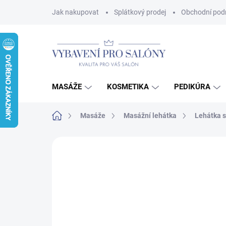
Přejít
Jak nakupovat
Splátkový prodej
Obchodní pod
na
obsah
MASÁŽE
KOSMETIKA
PEDIKÚRA
Domů
Masáže
Masážní lehátka
Lehátka 
Neohodnoceno
Podrobnosti hodnoce