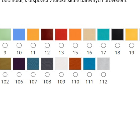
dolností, k dispozici v široké škále barevných provedení.