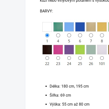
kůží nebo vinylovým potahem s vysokou o
BARVY:
Délka: 180 cm, 195 cm
Šířka: 69 cm
Výška: 55 cm až 80 cm