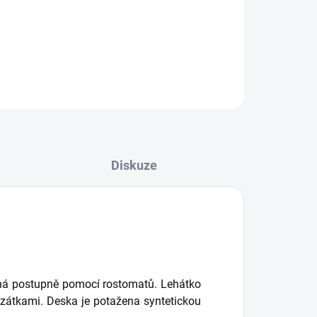
je vyrobena z oceli potažené práškovou barvou.
á postupně pomocí rostomatů
ZEPTAT SE
Diskuze
elná postupně pomocí rostomatů. Lehátko
e zátkami. Deska je potažena syntetickou