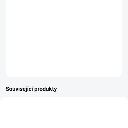
−
+
Přidat do košíku
Kompaktní
akumulátorová vrtačka na nehty Saeyang Marathon
K38 PRO s bezkartáčovým motorem
je praktické zařízení
ideální
pro mobilní nehtové techniky
. Usnadňuje tvarování nehtů
a nehtové kůžičky a vytváří perfektní základ pro další styling.
Umožňuje pohodlný provoz až
8 hodin na jedno nabití
.
DETAILNÍ INFORMACE
ZEPTAT SE
Související produkty