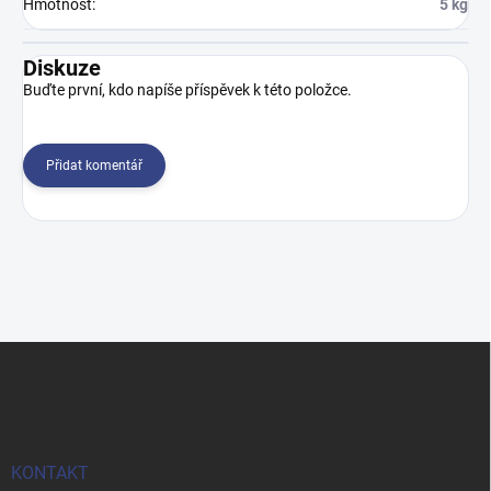
Hmotnost
:
5 kg
Diskuze
Buďte první, kdo napíše příspěvek k této položce.
Přidat komentář
Z
á
p
a
t
í
KONTAKT