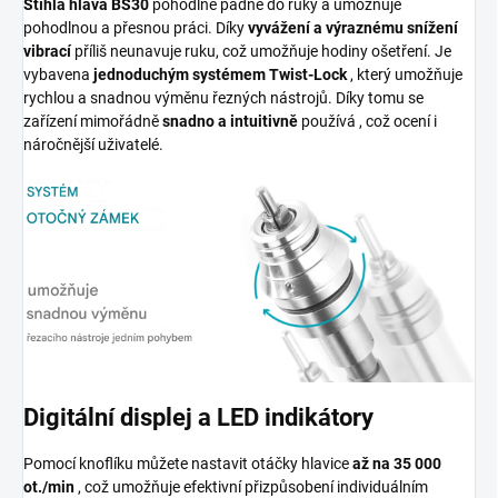
Štíhlá hlava BS30
pohodlně padne do ruky a umožňuje
pohodlnou a přesnou práci. Díky
vyvážení a výraznému snížení
vibrací
příliš neunavuje ruku, což umožňuje hodiny ošetření. Je
vybavena
jednoduchým systémem Twist-Lock
, který umožňuje
rychlou a snadnou výměnu řezných nástrojů. Díky tomu se
zařízení mimořádně
snadno a intuitivně
používá , což ocení i
náročnější uživatelé.
Digitální displej a LED indikátory
Pomocí knoflíku můžete nastavit otáčky hlavice
až na 35 000
ot./min
, což umožňuje efektivní přizpůsobení individuálním