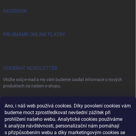
FACEBOOK
PŘIJÍMÁME ONLINE PLATBY
ODEBÍRAT NEWSLETTER
Vložte svůj e-mail a my vám budeme zasílat informace o nových
produktech na našem e-shopu.
E-MAIL
Ano, i náš web používá cookies. Díky povolení cookies vám
budeme moct zprostředkovat nevšední zážitek při
prohlížení našeho webu. Analytické cookies používáme
k analýze návštěvnosti, personalizační nám pomáhají
s přizpůsobením webu a díky marketingovým cookies se
Vložením e-mailu souhlasíte s
podmínkami ochrany osobních údajů