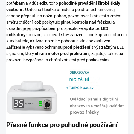
potřebám a v důsledku toho
pohodlné provádění široké škály
ošetření
. Užitečná tlačítka umístěná po stranách umožňují
snadné přepnutí na nožní pohon, pozastavení zařízení a změnu
směru otáčení, což poskytuje
plnou kontrolu nad frézkou
a
usnadňuje její přizpůsobení pro specifické aplikace.
LED
indikátory
umožňují sledovat stav zařízení – indikují směr otáčení,
stav baterie, aktivaci nožního pohonu a stav pozastavení.
Zařízení je vybaveno
ochranou proti přetížení
s výstražným LED
signálem, který
chrání motor před přehřátím
, zajišťuje tak větší
provozní bezpečnost a chrání zařízení před poškozením.
Přesné funkce pro pohodlné používání